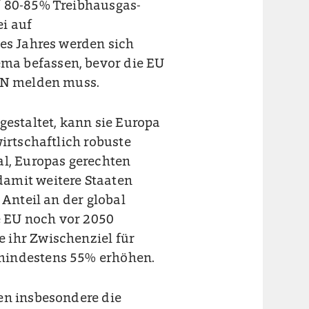
f 80-85% Treibhausgas-
i auf
ses Jahres werden sich
ma befassen, bevor die EU
 UN melden muss.
gestaltet, kann sie Europa
wirtschaftlich robuste
al, Europas gerechten
amit weitere Staaten
 Anteil an der global
 EU noch vor 2050
 ihr Zwischenziel für
mindestens 55% erhöhen.
en insbesondere die