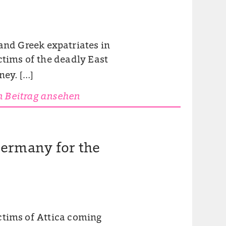
nd Greek expatriates in
ctims of the deadly East
ney. […]
 Beitrag ansehen
Germany for the
victims of Attica coming