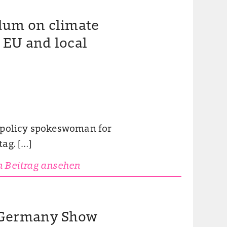
dum on climate
e EU and local
e policy spokeswoman for
ag. […]
 Beitrag ansehen
 Germany Show