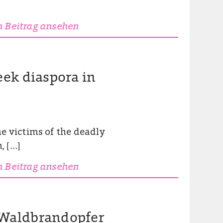
 Beitrag ansehen
eek diaspora in
e victims of the deadly
, […]
 Beitrag ansehen
 Waldbrandopfer