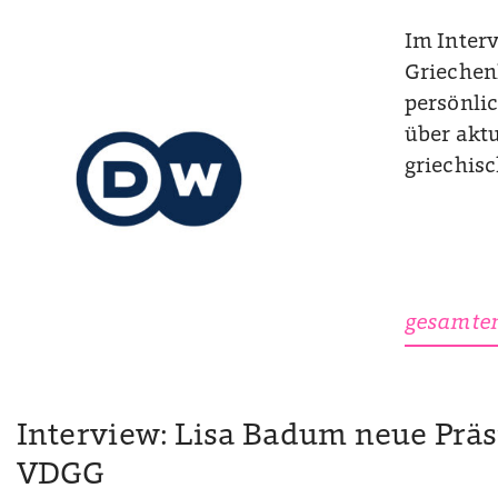
Im Inter
Griechen
persönli
über aktu
griechis
gesamten
Interview: Lisa Badum neue Präs
VDGG