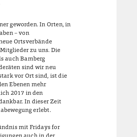
,
ner geworden. In Orten, in
haben – von
neue Ortsverbände
itglieder zu uns. Die
ls auch Bamberg
deräten sind wir neu
tark vor Ort sind, ist die
allen Ebenen mehr
ich 2017 in den
dankbar. In dieser Zeit
mabewegung erlebt.
ündnis mit Fridays for
nigungen auch in der