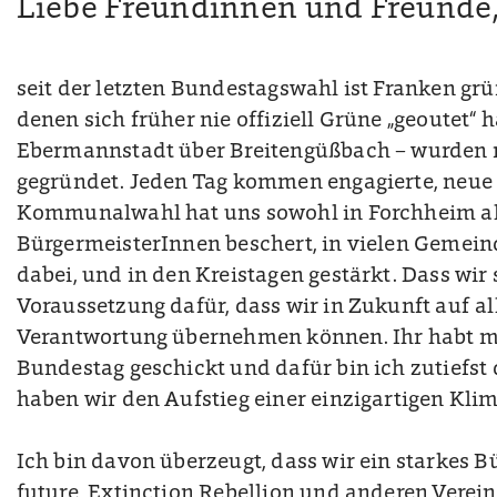
Liebe Freundinnen und Freunde
seit der letzten Bundestagswahl ist Franken grü
denen sich früher nie offiziell Grüne „geoutet“ 
Ebermannstadt über Breitengüßbach – wurden 
gegründet. Jeden Tag kommen engagierte, neue M
Kommunalwahl hat uns sowohl in Forchheim a
BürgermeisterInnen beschert, in vielen Gemein
dabei, und in den Kreistagen gestärkt. Dass wir s
Voraussetzung dafür, dass wir in Zukunft auf 
Verantwortung übernehmen können. Ihr habt m
Bundestag geschickt und dafür bin ich zutiefst 
haben wir den Aufstieg einer einzigartigen Kli
Ich bin davon überzeugt, dass wir ein starkes B
future, Extinction Rebellion und anderen Verei