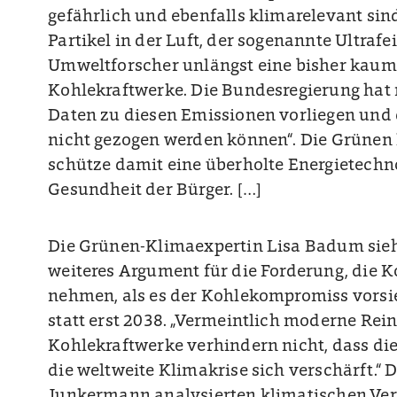
gefährlich und ebenfalls klimarelevant sin
Partikel in der Luft, der sogenannte Ultraf
Umweltforscher unlängst eine bisher kaum
Kohlekraftwerke. Die Bundesregierung hat 
Daten zu diesen Emissionen vorliegen und
nicht gezogen werden können“. Die Grünen k
schütze damit eine überholte Energietechno
Gesundheit der Bürger. […]
Die Grünen-Klimaexpertin Lisa Badum sieh
weiteres Argument für die Forderung, die 
nehmen, als es der Kohlekompromiss vorsie
statt erst 2038. „Vermeintlich moderne Rei
Kohlekraftwerke verhindern nicht, dass d
die weltweite Klimakrise sich verschärft.“
Junkermann analysierten klimatischen Ve