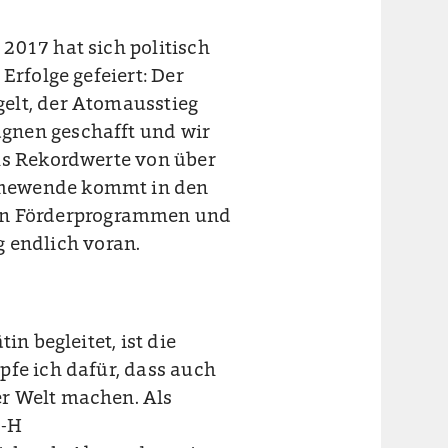
2017 hat sich politisch
Erfolge gefeiert: Der
elt, der Atomausstieg
gnen geschafft und wir
ls Rekordwerte von über
rmewende kommt in den
n Förderprogrammen und
 endlich voran.
in begleitet, ist die
pfe ich dafür, dass auch
r Welt machen. Als
0-H