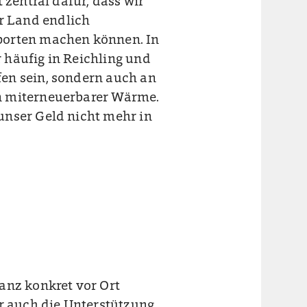
 zentral dafür, dass wir
r Land endlich
porten machen können. In
 häufig in Reichling und
en sein, sondern auch an
n miterneuerbarer Wärme.
unser Geld nicht mehr in
anz konkret vor Ort
ir auch die Unterstützung