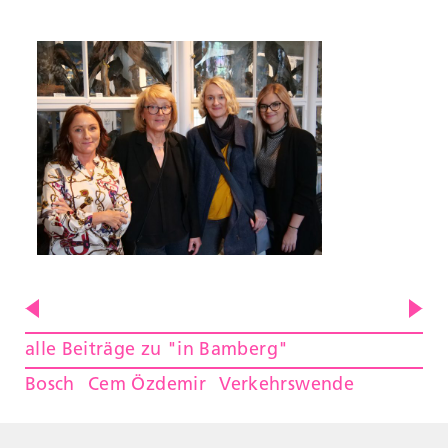
alle Beiträge zu "in Bamberg"
Bosch
Cem Özdemir
Verkehrswende