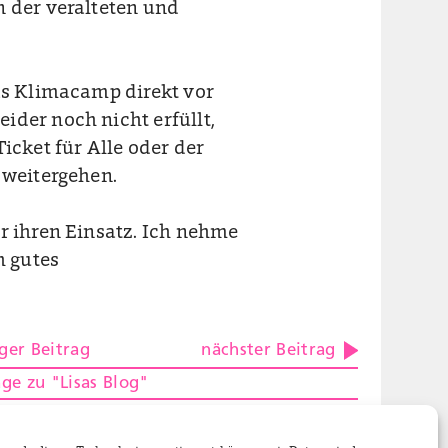
n der veralteten und
das Klimacamp direkt vor
ider noch nicht erfüllt,
icket für Alle oder der
 weitergehen.
r ihren Einsatz. Ich nehme
h gutes
ger Beitrag
nächster Beitrag
äge zu "Lisas Blog"
vismus
Klimaziele