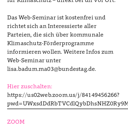
für Klimaschutz – direkt bei dir vor Ort.
Das Web-Seminar ist kostenfrei und
richtet sich an Interessierte aller
Parteien, die sich über kommunale
Klimaschutz-Förderprogramme
informieren wollen. Weitere Infos zum
Web-Seminar unter
lisa.badum.ma03@bundestag.de.
Hier zuschalten:
https://us02web.zoom.us/j/84149456266?
pwd=UWxsdDdRbTVCdlQybDhsNHZ0Ry9
ZOOM