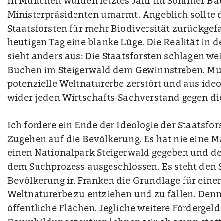
In München wurden letztes Jahr im Sommer B
Ministerpräsidenten umarmt. Angeblich sollte 
Staatsforsten für mehr Biodiversität zurückgef
heutigen Tag eine blanke Lüge. Die Realität in 
sieht anders aus: Die Staatsforsten schlagen wei
Buchen im Steigerwald dem Gewinnstreben. Mut
potenzielle Weltnaturerbe zerstört und aus ide
wider jeden Wirtschafts-Sachverstand gegen di
Ich fordere ein Ende der Ideologie der Staatsfor
Zugehen auf die Bevölkerung. Es hat nie eine M
einen Nationalpark Steigerwald gegeben und de
dem Suchprozess ausgeschlossen. Es steht den S
Bevölkerung in Franken die Grundlage für eine
Weltnaturerbe zu entziehen und zu fällen. Denn
öffentliche Flächen. Jegliche weitere Fördergel