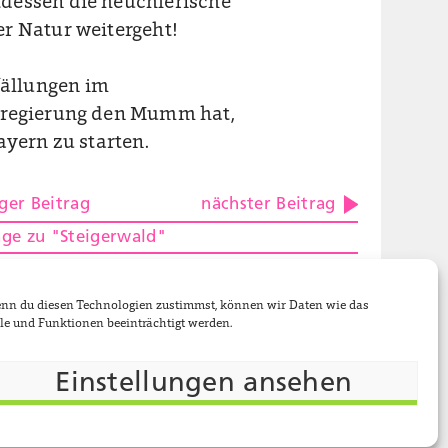
dessen die heuchlerische
r Natur weitergeht!
ällungen im
esregierung den Mumm hat,
ayern zu starten.
ger Beitrag
nächster Beitrag
räge zu "Steigerwald"
orium
Nationalpark Steigerwald
Wenn du diesen Technologien zustimmst, können wir Daten wie das
le und Funktionen beeinträchtigt werden.
Einstellungen ansehen
chtlinie (EU)
Suche