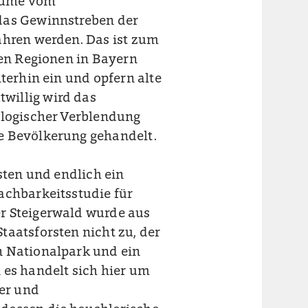
äume vom
das Gewinnstreben der
ahren werden. Das ist zum
den Regionen in Bayern
terhin ein und opfern alte
willig wird das
ologischer Verblendung
e Bevölkerung gehandelt.
sten und endlich ein
achbarkeitsstudie für
r Steigerwald wurde aus
taatsforsten nicht zu, der
n Nationalpark und ein
 es handelt sich hier um
der und