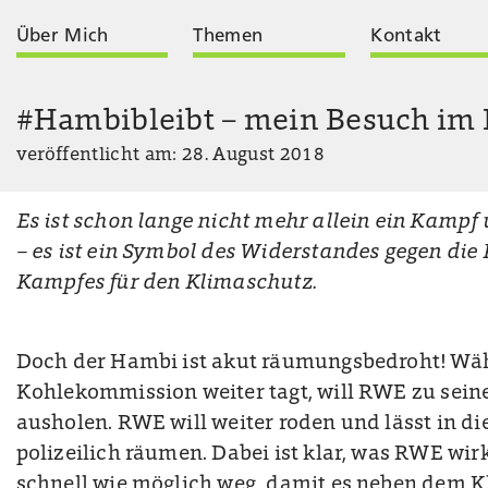
Über Mich
Themen
Kontakt
#Hambibleibt – mein Besuch im
veröffentlicht am: 28. August 2018
Es ist schon lange nicht mehr allein ein Kam
Audio-
Player
– es ist ein Symbol des Widerstandes gegen die
Kampfes für den Klimaschutz.
Doch der
Hambi ist akut räumungsbedroht! Wä
Kohlekommission weiter tagt, will RWE zu sein
ausholen. RWE will weiter roden und lässt in d
polizeilich räumen. Dabei ist klar, was RWE wirk
schnell wie möglich weg, damit es neben dem
K