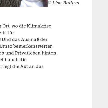
© Lisa Badum
 Ort, wo die
Klimakrise
its für
an! Und das Ausmaß der
! Umso bemerkenswerter,
Job und Privatleben hinten
ieht auch die
r legt die Axt an das