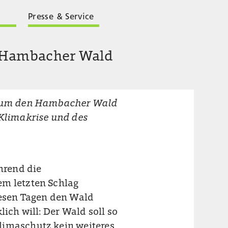
Presse & Service
 Hambacher Wald
pf um den Hambacher Wald
 Klimakrise und des
hrend die
em letzten Schlag
iesen Tagen den Wald
lich will: Der Wald soll so
limaschutz kein weiteres