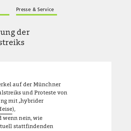
Presse & Service
rung der
treiks
erkel auf der Münchner
lstreiks und Proteste von
g mit „hybrider
Heise
),
d wenn nein, wie
tuell stattfindenden