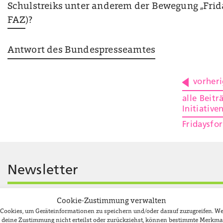
Schulstreiks unter anderem der Bewegung „Friday
FAZ
)?
Antwort des Bundespresseamtes
vorheri
alle Beit
Initiative
Fridaysfo
Newsletter
Jobs
Impressum
Datenschutzerklärung
Cookie-Ri
Cookie-Zustimmung verwalten
e Cookies, um Geräteinformationen zu speichern und/oder darauf zuzugreifen. 
du deine Zustimmung nicht erteilst oder zurückziehst, können bestimmte Merkma