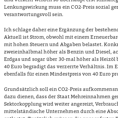
und Verkehr werden so überhaupt erst Klimareg
Lenkungswirkung muss ein CO2-Preis sozial ger
verantwortungsvoll sein.
Ich schlage daher eine Ergänzung der bestehen
Aktuell ist Strom, obwohl mit einem Erneuerbar
mit hohen Steuern und Abgaben belastet. Konkre
zweieinhalbmal höher als Benzin und Diesel, a
Erdgas und sogar über 30-mal höher als Heizöl b
40 Euro begradigt das verzerrte Verhältnis. Im 
ebenfalls für einen Mindestpreis von 40 Euro pr
Grundsätzlich soll ein CO2-Preis aufkommensne
dazu dienen, dass der Staat Mehreinnahmen gen
Sektorkopplung wird weiter angereizt, Verbrau
mittelständische Unternehmen durch eine Absc