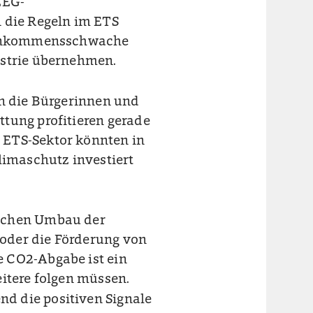
EEG-
die Regeln im ETS
 einkommensschwache
ustrie übernehmen.
an die Bürgerinnen und
tung profitieren gerade
 ETS-Sektor könnten in
limaschutz investiert
ischen Umbau der
oder die Förderung von
 CO2-Abgabe ist ein
eitere folgen müssen.
d die positiven Signale