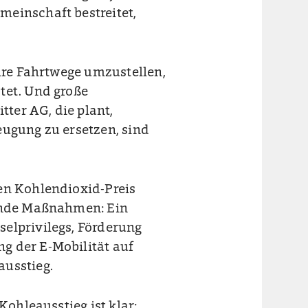
meinschaft bestreitet,
ihre Fahrtwege umzustellen,
tet. Und große
tter AG, die plant,
eugung zu ersetzen, sind
en Kohlendioxid-Preis
rende Maßnahmen: Ein
elprivilegs, Förderung
g der E-Mobilität auf
ausstieg.
Kohleausstieg ist klar: