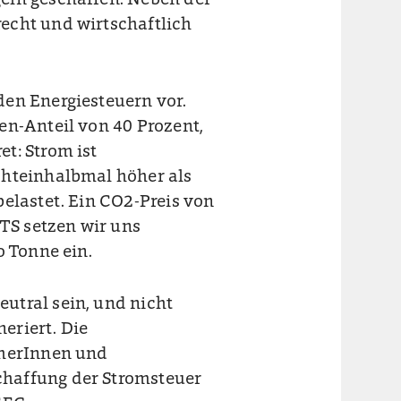
eln geschaffen. Neben der
echt und wirtschaftlich
den Energiesteuern vor.
en-Anteil von 40 Prozent,
t: Strom ist
chteinhalbmal höher als
elastet. Ein CO2-Preis von
ETS setzen wir uns
o Tonne ein.
utral sein, und nicht
eriert. Die
cherInnen und
haffung der Stromsteuer