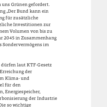
 uns Grünen gefordert.
ung „Der Bund kann ein
g für zusätzliche
zliche Investitionen zur
einem Volumen von bis zu
Jahr 2045 in Zusammenhang
es Sondervermögens im
 dürfen laut KTF-Gesetz
Erreichung der
em Klima- und
el für den
 Energiespeicher,
rbonisierung der Industrie
Die so wichtige