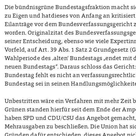
Die bündnisgrüne Bundestagsfraktion macht sic
zu Eigen und hatdieses von Anfang an kritisier
Eilanträge vor dem Bundesverfassungsgericht z
worden. Originalzitat des Bundesverfassungsger
seiner Entscheidung, ebenso wie viele Experti
Vorfeld, auf Art. 39 Abs. 1 Satz 2 Grundgesetz (G
Wahlperiode des ‚alten‘ Bundestags „endet mit
neuen Bundestags“. Daraus schloss das Gericht
Bundestag fehlt es nicht an verfassungsrechtlic
Bundestag sei in seinen Handlungsmöglichkeite
Unbestritten wäre ein Verfahren mit mehr Zeit 
Grünen standen hierfür seit dem Ende der Ampe
haben SPD und CDU/CSU das Angebot gemacht
Mehrausgaben zu beschließen. Die Union hat si
Gründen dafür entschieden, dieses Angebot n