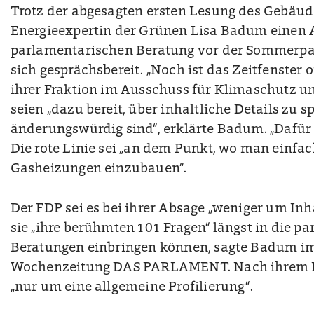
Trotz der abgesagten ersten Lesung des Gebäude
Energieexpertin der Grünen Lisa Badum einen 
parlamentarischen Beratung vor der Sommerpau
sich gesprächsbereit. „Noch ist das Zeitfenster o
ihrer Fraktion im Ausschuss für Klimaschutz u
seien „dazu bereit, über inhaltliche Details zu sp
änderungswürdig sind“, erklärte Badum. „Dafür s
Die rote Linie sei „an dem Punkt, wo man einfac
Gasheizungen einzubauen“.
Der FDP sei es bei ihrer Absage „weniger um Inh
sie „ihre berühmten 101 Fragen“ längst in die p
Beratungen einbringen können, sagte Badum im
Wochenzeitung DAS PARLAMENT. Nach ihrem E
„nur um eine allgemeine Profilierung“.