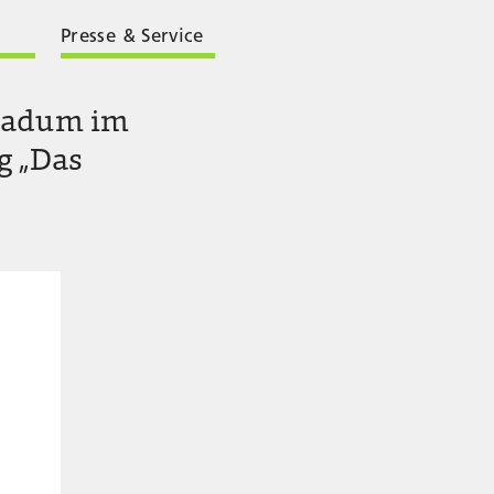
Presse & Service
 Badum im
g „Das