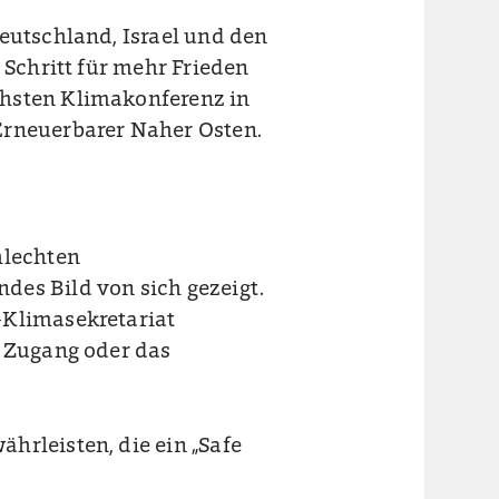
Deutschland, Israel und den
 Schritt für mehr Frieden
chsten Klimakonferenz in
Erneuerbarer Naher Osten.
hlechten
des Bild von sich gezeigt.
-Klimasekretariat
r Zugang oder das
hrleisten, die ein „Safe