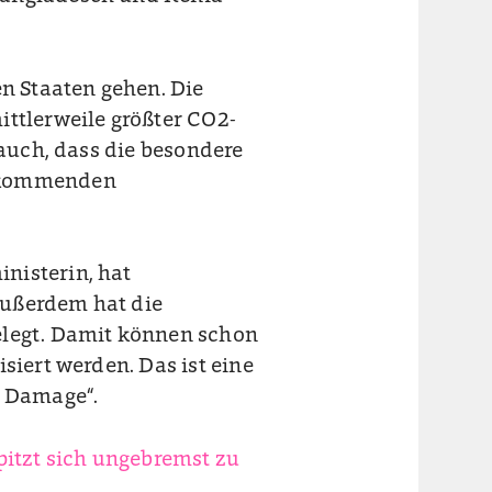
en Staaten gehen. Die
ittlerweile größter CO2-
 auch, dass die besondere
n kommenden
nisterin, hat
Außerdem hat die
elegt. Damit können schon
siert werden. Das ist eine
d Damage“.
pitzt sich ungebremst zu