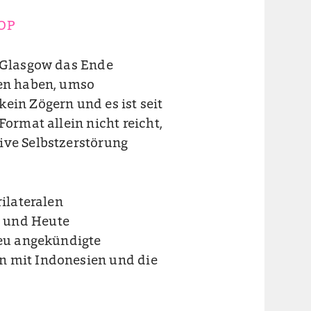
COP
n Glasgow das Ende
ben haben, umso
ein Zögern und es ist seit
Format allein nicht reicht,
ive Selbstzerstörung
rilateralen
r und Heute
neu angekündigte
n mit Indonesien und die