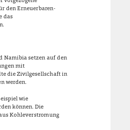
r vorgezogene
ür den Erneuerbaren-
e das
n.
nd Namibia setzen auf den
ungen mit
e die Zivilgesellschaft in
en werden.
eispiel wie
rden können. Die
g aus Kohleverstromung