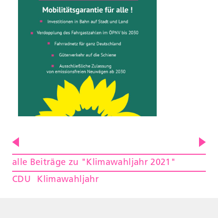
alle Beiträge zu "Klimawahljahr 2021"
CDU
Klimawahljahr