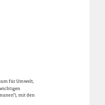
ium für Umwelt,
 wichtigen
munen“), mit den